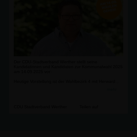
Der CDU-Stadtverband Werther stellt seine
Kandidatinnen und Kandidaten zur Kommunalwahl 2025
am 14.09.2025 vor:
Heutige Vorstellung ist der Wahlbezirk 4 mit Herward
Lieneweg.
mehr
Zum Wahlbezirk 4 gehören folgende Straßenzüge:
Am Drostenhof,
CDU Stadtverband Werther
Teilen auf
Am Hohlweg,
Am Winkel,
Bergstraße,
Borgholzhausener Straße 1 - 77,
Brunnenstraße,
Drosselweg,