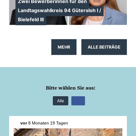
Zwei Bewerberinnen für den
Landtagswahlkreis 94 Gütersloh I /
Bielefeld III
MEHR
ALLE BEITRÄGE
Bitte wählen Sie aus:
Alle
vor
8 Monaten 19 Tagen