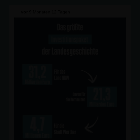
Sowie Raphael Tigges zur Wiederwahl zum
Kreisvorsitzenden!
vor
9 Monaten 12 Tagen