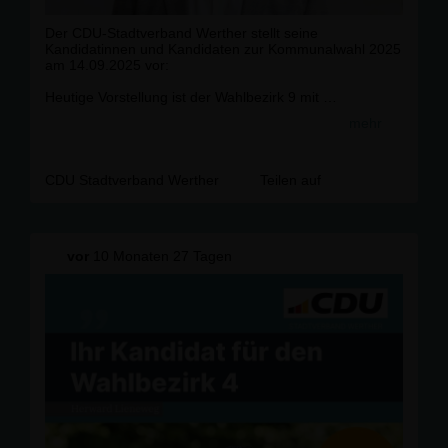
Der CDU-Stadtverband Werther stellt seine
Kandidatinnen und Kandidaten zur Kommunalwahl 2025
am 14.09.2025 vor:
Heutige Vorstellung ist der Wahlbezirk 9 mit
Ralf Eckelmann.
mehr
Zum Wahlbezirk 9 gehören folgende Straßenzüge:
Bahnbreede,
CDU Stadtverband Werther
Teilen auf
Bielefelder Straße 97 - Ende ohne 104, Bransheide,
Ellersiek 29, Friedrichstraße, Heinrichstraße, Holtkamp,
Isingdorfer Bruch, Lohbreede, Lohkamp, Ramhorst,
Schloßstraße 1 - 89, Schwarzer Weg 36 - Ende,
vor
10 Monaten 27 Tagen
Süthfeld, Walterstraße, Wellenstraße
Wir gestalten gemeinsam mit Ihnen.
Packen wir es an!
Entwickeln. Gestalten. Machen.
Ihr Kreuz zur Wahl am 14.09. bei Ralf Eckelmann.