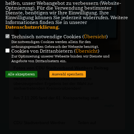
helfen, unser Webangebot zu verbessern (Website-
Optmierung). Für die Verwendung bestimmter
Dienste, benötigen wir Ihre Einwilligung. Ihre
Einwilligung können Sie jederzeit widerrufen. Weitere
Informationen finden Sie in unserer
Datenschutzerklärung
.
Technisch notwendige Cookies (
Übersicht
)
Die notwendigen Cookies werden allein für den
ordnungsgemäßen Gebrauch der Webseite benötigt.
Cookies von Drittanbietern (
Übersicht
)
Zur Optimierung unserer Webseite binden wir Dienste und
Angebote von Drittanbietern ein.
Fotos von CDU Stadtverband Werthers Beitrag
Alle akzeptieren
Auswahl speichern
Herzlichen Glückwunsch liebe Katrin zum
überzeugenden Ergebnis bei der Wahl zur
stellvertretenden Kreisvorsitzenden!
Am 7.11.205 fand der 61. Kreisparteitag statt.
Für unseren Stadtverband ein wichtiges Datum.
mehr
Denn Katrin Eckelmann stand zur Wahl als eine der 4
stellvertretenden Kreisvorsitzenden.
CDU Stadtverband Werther
Teilen auf
Herzlichen Glückwunsch auch an den ganzen
Kreisvorstand Gütersloh zur Wahl.