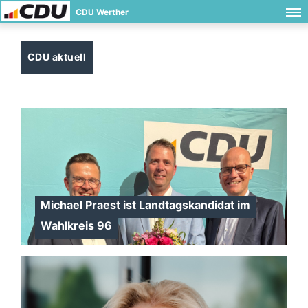
CDU Werther
CDU aktuell
Michael Praest ist Landtagskandidat im
Wahlkreis 96