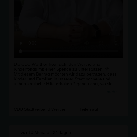
Die CDU Werther freut sich, den Wertheraner
Kinderfonds mit einer Spende zu unterstützen. 💛
Mit diesem Beitrag möchten wir dazu beitragen, dass
Kinder und Familien in unserer Stadt schnelle und
unbürokratische Hilfe erhalten ? genau dort, wo sie
gebraucht wird.
mehr
Ein herzliches Dankeschön an alle Engagierten, die den
Kinderfonds mit viel Einsatz und Herzblut möglich
machen! 🙌
CDU Stadtverband Werther
Teilen auf
👉 Denn: Jede Investition in unsere Kinder ist eine
Investition in die Zukunft Werthers.
vor
10 Monaten 24 Tagen