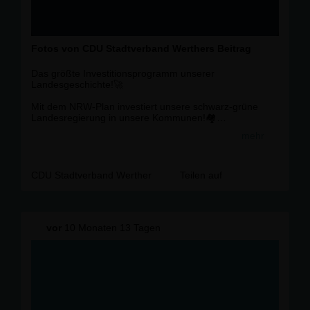
Fotos von CDU Stadtverband Werthers Beitrag
Das größte Investitionsprogramm unserer
Landesgeschichte!🚀
Mit dem NRW-Plan investiert unsere schwarz-grüne
Landesregierung in unsere Kommunen!🏘️
mehr
👉 Insgesamt gehen 21,3 Milliarden Euro direkt an die
Städte, Gemeinden und Kreise.
Die Stadt Werther erhält über 4,7 Millionen Euro direkt
CDU Stadtverband Werther
Teilen auf
als Pauschalzuweisungen, um unsere Infrastruktur zu
fördern.
Mit diesen Geldern erhalten wir die Möglichkeit unsere
Betreuungs- und Bildungsmöglichkeiten 🏫 und Straßen
vor
10 Monaten 13 Tagen
zu verbessern 🛣️.
Zudem geben uns diese Zuschüsse die Kraft den
Klimaschutz 🌍und die Digitalisierung 💻
voranzutreiben, um auch unseren
jüngeren Generationen eine starke und zukunftsfähige
Stadt zu garantieren!