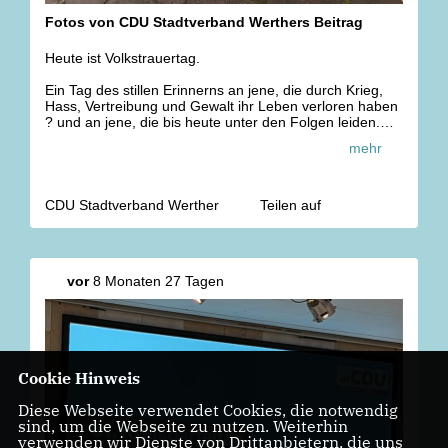
Fotos von CDU Stadtverband Werthers Beitrag
Heute ist Volkstrauertag.
Ein Tag des stillen Erinnerns an jene, die durch Krieg,
Hass, Vertreibung und Gewalt ihr Leben verloren haben
? und an jene, die bis heute unter den Folgen leiden.
mehr
Wir tragen Verantwortung dafür, aus der Vergangenheit
zu lernen und Frieden zu bewahren.
Möge unsere Erinnerung kein Ende finden ? damit sich
die Fehler der Geschichte nicht wiederholen.
CDU Stadtverband Werther
Teilen auf
In stillem Gedenken.
🌿
vor
8 Monaten 27 Tagen
Cookie Hinweis
Diese Webseite verwendet Cookies, die notwendig
sind, um die Webseite zu nutzen. Weiterhin
verwenden wir Dienste von Drittanbietern, die uns