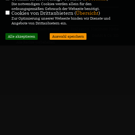
Die notwendigen Cookies werden allein für den
ordnungsgemäßen Gebrauch der Webseite benötigt.
Cookies von Drittanbietern (
Übersicht
)
CDU Deutschlands
Zur Optimierung unserer Webseite binden wir Dienste und
Angebote von Drittanbietern ein.
© 2026 CDU Stadtverband
Realisation: Sharkness Media
Werther
GmbH & Co. KG
Alle akzeptieren
Auswahl speichern
Alle Rechte vorbehalten.