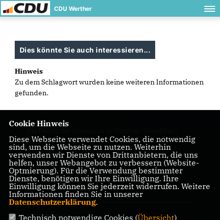
CDU Werther
Dies könnte Sie auch interessieren...
Hinweis
Zu dem Schlagwort wurden keine weiteren Informationen
gefunden.
Cookie Hinweis
Die Politik der Ortsunion in Werther (Westfalen)
Diese Webseite verwendet Cookies, die notwendig
sind, um die Webseite zu nutzen. Weiterhin
verwenden wir Dienste von Drittanbietern, die uns
helfen, unser Webangebot zu verbessern (Website-
IMPRESSUM
DATENSCHUTZ
KONTAKT
Optmierung). Für die Verwendung bestimmter
Dienste, benötigen wir Ihre Einwilligung. Ihre
Einwilligung können Sie jederzeit widerrufen. Weitere
CDU Kreisverband Gütersloh
Informationen finden Sie in unserer
Datenschutzerklärung
.
CDU NRW
Technisch notwendige Cookies (
Übersicht
)