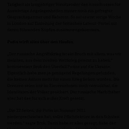
Tätigkeit als langjähriger Vorsitzender des Ausschusses für
Auswärtige Angelegenheiten immer noch ein gefragter
Gesprächspartner und Referent. So sei er erst vorige Woche
in London auf Einladung der britischen Labour-Partei mit
deren führenden Köpfen zusammengekommen.
Putin wirft alles über den Haufen
Der russische Angriffskrieg ist ein Bruch mit allem, was wir
meinten, aus dem zweiten Weltkrieg gelernt zu haben,“
kommentiert Brok den Überfall Putins auf die Ukraine.
Eigentlich habe man ja genügend Regelungen gefunden,
die keinen Anlass mehr für einen Krieg liefern würden. Die
Grenzen seien nur im Einvernehmen noch verrückbar, die
Identitäten der Völker gesichert. Der russische Machthaber
aber hat das für sich außer Kraft gesetzt.
Die 22 Seiten, die Putin im Sommer 2021
niedergeschrieben hat, sollte Pflichtlektüre in den Schulen
werden,“ sagte Brok. Darin habe er alles gesagt, habe der