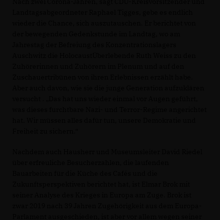
Nach zwei Corona-Jahren, sagt CDU-Kreisvorsitzender und
Landtagsabgeordneter Raphael Tigges, gebe es endlich
wieder die Chance, sich auszutauschen. Er berichtet von
der bewegenden Gedenkstunde im Landtag, wo am
Jahrestag der Befreiung des Konzentrationslagers
Auschwitz die HolocaustÜberlebende Ruth Weiss zu den
Zuhörerinnen und Zuhörern im Plenum und auf den
Zuschauertribünen von ihren Erlebnissen erzählt habe.
Aber auch davon, wie sie die junge Generation aufzuklären
versucht . „Das hat uns wieder einmal vor Augen geführt,
was dieses furchtbare Nazi- und Terror-Regime angerichtet
hat. Wir müssen alles dafür tun, unsere Demokratie und
Freiheit zu sichern.“
Nachdem auch Hausherr und Museumsleiter David Riedel
über erfreuliche Besucherzahlen, die laufenden
Bauarbeiten für die Küche des Cafés und die
Zukunftsperspektiven berichtet hat, ist Elmar Brok mit
seiner Analyse des Krieges in Europa am Zuge. Brok ist
zwar 2019 nach 39 Jahren Zugehörigkeit aus dem Europa-
Parlament ausgeschieden, ist aber vor allem wegen seiner