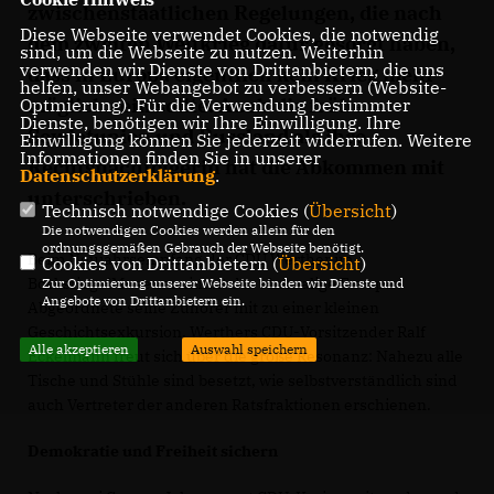
zwischenstaatlichen Regelungen, die nach
Diese Webseite verwendet Cookies, die notwendig
dem zweiten Weltkrieg dafür gesorgt haben,
sind, um die Webseite zu nutzen. Weiterhin
verwenden wir Dienste von Drittanbietern, die uns
dass in Europa eigentlich kein Krieg mehr
helfen, unser Webangebot zu verbessern (Website-
möglich sein sollte. Auch die frühere
Optmierung). Für die Verwendung bestimmter
Dienste, benötigen wir Ihre Einwilligung. Ihre
Sowjetunion und Russland als ihre
Einwilligung können Sie jederzeit widerrufen. Weitere
Informationen finden Sie in unserer
Rechtsnachfolgerin hat die Abkommen mit
Datenschutzerklärung
.
unterschrieben.
Technisch notwendige Cookies (
Übersicht
)
Die notwendigen Cookies werden allein für den
ordnungsgemäßen Gebrauch der Webseite benötigt.
Beim Neujahrsempfang der CDU Werther im
Cookies von Drittanbietern (
Übersicht
)
BöckstiegelMuseum nimmt der ehemalige Europa-
Zur Optimierung unserer Webseite binden wir Dienste und
Angebote von Drittanbietern ein.
Abgeordnete seine Zuhörer mit zu einer kleinen
Geschichtsexkursion. Werthers CDU-Vorsitzender Ralf
Alle akzeptieren
Auswahl speichern
Eckelmann freut sich über die große Resonanz: Nahezu alle
Tische und Stühle sind besetzt, wie selbstverständlich sind
auch Vertreter der anderen Ratsfraktionen erschienen.
Demokratie und Freiheit sichern