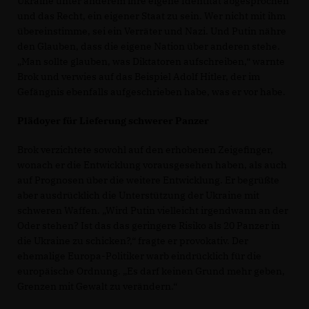
Ukraine unter anderem ihre eigene Identität abgesprochen
und das Recht, ein eigener Staat zu sein. Wer nicht mit ihm
übereinstimme, sei ein Verräter und Nazi. Und Putin nähre
den Glauben, dass die eigene Nation über anderen stehe.
Man sollte glauben, was Diktatoren aufschreiben,“ warnte
Brok und verwies auf das Beispiel Adolf Hitler, der im
Gefängnis ebenfalls aufgeschrieben habe, was er vor habe.
Plädoyer für Lieferung schwerer Panzer
Brok verzichtete sowohl auf den erhobenen Zeigefinger,
wonach er die Entwicklung vorausgesehen haben, als auch
auf Prognosen über die weitere Entwicklung. Er begrüßte
aber ausdrücklich die Unterstützung der Ukraine mit
schweren Waffen. „Wird Putin vielleicht irgendwann an der
Oder stehen? Ist das das geringere Risiko als 20 Panzer in
die Ukraine zu schicken?,“ fragte er provokativ. Der
ehemalige Europa-Politiker warb eindrücklich für die
europäische Ordnung. „Es darf keinen Grund mehr geben,
Grenzen mit Gewalt zu verändern.“