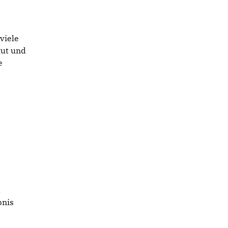
viele
gut und
e
d
bnis