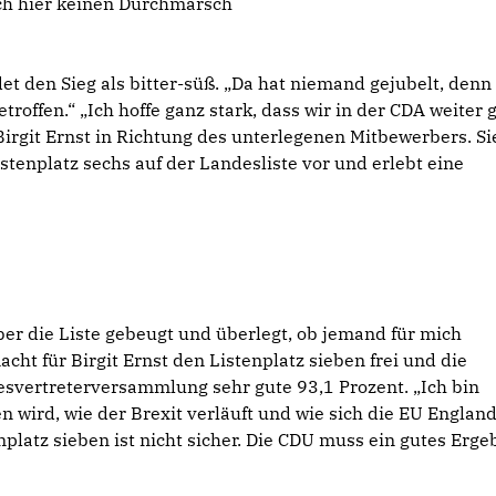
ich hier keinen Durchmarsch
t den Sieg als bitter-süß. „Da hat niemand gejubelt, denn 
roffen.“ „Ich hoffe ganz stark, dass wir in der CDA weiter 
irgit Ernst in Richtung des unterlegenen Mitbewerbers. Si
tenplatz sechs auf der Landesliste vor und erlebt eine
r die Liste gebeugt und überlegt, ob jemand für mich
cht für Birgit Ernst den Listenplatz sieben frei und die
esvertreterversammlung sehr gute 93,1 Prozent. „Ich bin
 wird, wie der Brexit verläuft und wie sich die EU Englan
nplatz sieben ist nicht sicher. Die CDU muss ein gutes Erge