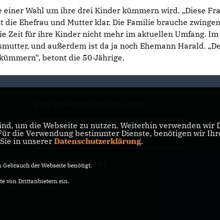
alle einer Wahl um ihre drei Kinder kümmern wird. „Diese Fr
llt die Ehefrau und Mutter klar. Die Familie brauche zwingen
ie Zeit für ihre Kinder nicht mehr im aktuellen Umfang. Im
esmutter, und außerdem ist da ja noch Ehemann Harald. „De
 kümmern“, betont die 50-Jährige.
CDU Kreisverband Gütersloh
nd, um die Webseite zu nutzen. Weiterhin verwenden wir Di
r die Verwendung bestimmter Dienste, benötigen wir Ihre 
CDU NRW
 Sie in unserer
Datenschutzerklärung
.
CDU Deutschlands
Gebrauch der Webseite benötigt.
e von Drittanbietern ein.