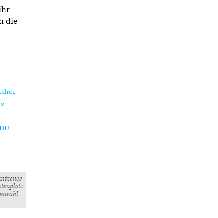
ihr
h die
rsitzende
stenplatz
opawahl