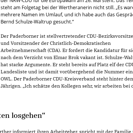
der NRW-CDU für die Europawahl am 26. Mai steht. Das Te
steht am Folgetag bei der Wertheranerin nicht still. „Es wa
mehrere Namen im Umlauf, und ich habe auch das Gesprä
Bernd Schulze-Waltrup gesucht.“
Der Paderborner ist stellvertretender CDU-Bezirksvorsitz
und Vorsitzender der Christlich-Demokratischen
Arbeitnehmerschaft (CDA). Er fordert die Kandidatur für si
nach dem Verzicht von Elmar Brok vakant ist. Schulze-Wal
hat starke Argumente. Er steht bereits auf Platz elf der CD
Landesliste und ist damit vorübergehend die Nummer ein
OWL. Der Paderborner CDU-Kreisverband steht hinter de
Jährigen. „Ich schätze den Kollegen sehr, wir arbeiten bei 
ten losgehen“
erther
informiert ihren Arbeitgeber, spricht mit der Familie 