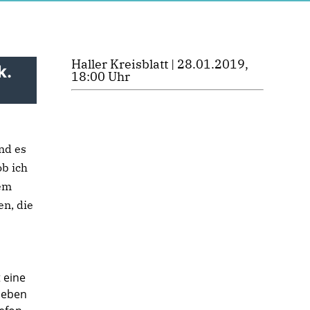
Haller Kreisblatt | 28.01.2019,
k.
18:00 Uhr
nd es
ob ich
dem
en, die
 eine
ieben