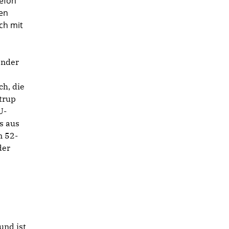
lefon
ren
ch mit
ender
ch, die
trup
U-
s aus
m 52-
der
und ist