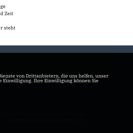
age
d Zeit
r steht
enste von Drittanbietern, die uns helfen, unser
Einwilligung. Ihre Einwilligung können Sie
Realisation: Sharkness Media GmbH & Co. KG