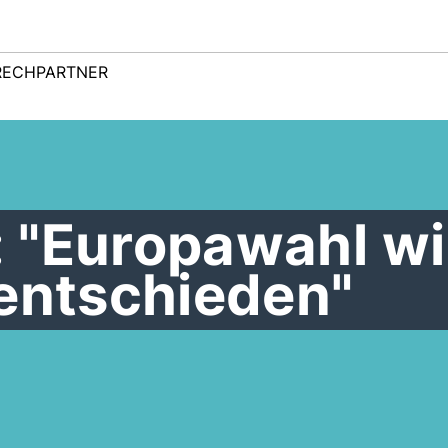
RECHPARTNER
t: "Europawahl w
 entschieden"