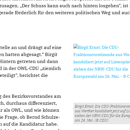
zusagen. „Der Schuss kann auch nach hinten losgehen“, ist 
gerade förderlich für den weiteren politischen Weg und auc
elle an und drängt auf eine
 hatten abgesagt.“ Birgit
 Hintern getreten und dann
rd in der OWL-CDU „ziemlich
teiligt“, berichtet die
ung des Bezirksvorstandes am
h, durchaus differenziert,
Birgit Ernst: Die CDU-Fraktionsvo
ir als OWL, und wie können
aus Werther kandidiert jetzt auf Li
sieben der NRW-CDU für die Eur
ie Frage, ob Bernd Schulze-
am 26. Mai. (© CDU)
 auf die Kandidatur habe.