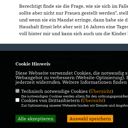
Berechtigt finde sie die Frage, wie sie sich im F
sollte aber nicht nur Frauen gestellt werden“, ste
und wenn sie ein Mandat erringe, dann habe sie d
Haushalt Ernst lebt aber seit 16 Jahren eine Tag
voll hinter mir und kann sich auch um die Kinder
Die Politik der Ortsunion in Werther
(Westfalen)
Cookie Hinweis
Diese Webseite verwendet Cookies, die notwendig si
IMPRESSUM
DATENSCHUTZ
Webangebot zu verbessern (Website-Optmierung). Fü
jederzeit widerrufen. Weitere Informationen finden
KONTAKT
Technisch notwendige Cookies (
Übersicht
)
Die notwendigen Cookies werden allein für den ordnungsgemäßen 
Cookies von Drittanbietern (
Übersicht
)
Zur Optimierung unserer Webseite binden wir Dienste und Angebot
© 2026 CDU Stadtverband Werther
Alle akzeptieren
Auswahl speichern
Alle Rechte vorbehalten.