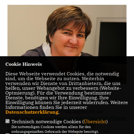
Cookie Hinweis
Diese Webseite verwendet Cookies, die notwendig
sind, um die Webseite zu nutzen. Weiterhin
verwenden wir Dienste von Drittanbietern, die uns
helfen, unser Webangebot zu verbessern (Website-
Optmierung). Für die Verwendung bestimmter
Dienste, benötigen wir Ihre Einwilligung. Ihre
Einwilligung können Sie jederzeit widerrufen. Weitere
Informationen finden Sie in unserer
Datenschutzerklärung
.
Das WESTFALEN-BLATT hat angesichts der
deutlichen
Kritik von Eltern an fehlenden Kita-Plätzen
Technisch notwendige Cookies (
Übersicht
)
und einem als chaotisch empfundenen
Die notwendigen Cookies werden allein für den
Anmeldeverfahren
die Landtagskandidaten um
ordnungsgemäßen Gebrauch der Webseite benötigt.