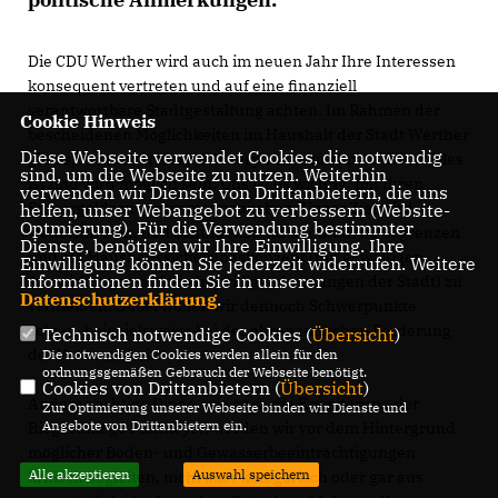
Die CDU Werther wird auch im neuen Jahr Ihre Interessen
konsequent vertreten und auf eine finanziell
verantwortbare Stadtgestaltung achten. Im Rahmen der
Cookie Hinweis
bescheidenen Möglichkeiten im Haushalt der Stadt Werther
Diese Webseite verwendet Cookies, die notwendig
gilt es, verantwortbare Schwerpunkte zu setzen. Nicht alles
sind, um die Webseite zu nutzen. Weiterhin
ist und wird möglich sein. Uns ist es wichtig, mit Ihren
verwenden wir Dienste von Drittanbietern, die uns
Steuergeldern sorgsam umzugehen. Unser Ziel wird
helfen, unser Webangebot zu verbessern (Website-
Optmierung). Für die Verwendung bestimmter
weiterhin sein, den Schuldenstand der Stadt zu begrenzen
Dienste, benötigen wir Ihre Einwilligung. Ihre
und ein Haushaltssicherungskonzept (mit gewaltigen
Einwilligung können Sie jederzeit widerrufen. Weitere
Informationen finden Sie in unserer
Auswirkungen auf die freiwilligen Leistungen der Stadt) zu
Datenschutzerklärung
.
vermeiden. Dabei wollen wir dennoch Schwerpunkte
setzen, beispielsweise bei der ehrenamtlichen Förderung
Technisch notwendige Cookies (
Übersicht
)
der Vereinsarbeit.
Die notwendigen Cookies werden allein für den
ordnungsgemäßen Gebrauch der Webseite benötigt.
Cookies von Drittanbietern (
Übersicht
)
Andere wichtige Dinge, wie etwa die Erweiterung der
Zur Optimierung unserer Webseite binden wir Dienste und
Angebote von Drittanbietern ein.
Biogasanlage Pahmeyer, werden wir vor dem Hintergrund
möglicher Boden- und Gewässerbeeinträchtigungen
Alle akzeptieren
Auswahl speichern
kritisch begleiten, nicht aber kategorisch oder gar aus