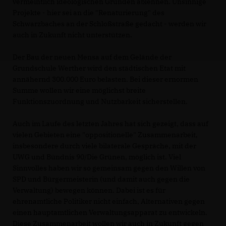
vermeintlich ideologischen Gründen ablehnen. Unsinnige
Projekte - hier sei an die "Renaturierung" des
Schwarzbaches an der Schloßstraße gedacht - werden wir
auch in Zukunft nicht unterstützen.
Der Bau der neuen Mensa auf dem Gelände der
Grundschule Werther wird den städtischen Etat mit
annähernd 300.000 Euro belasten. Bei dieser ernormen
Summe wollen wir eine möglichst breite
Funktionszuordnung und Nutzbarkeit sicherstellen.
Auch im Laufe des letzten Jahres hat sich gezeigt, dass auf
vielen Gebieten eine "oppositionelle" Zusammenarbeit,
insbesondere durch viele bilaterale Gespräche, mit der
UWG und Bündnis 90/Die Grünen, möglich ist. Viel
Sinnvolles haben wir so gemeinsam gegen den Willen von
SPD und Bürgermeisterin (und damit auch gegen die
Verwaltung) bewegen können. Dabei ist es für
ehrenamtliche Politiker nicht einfach, Alternativen gegen
einen hauptamtlichen Verwaltungsapparat zu entwickeln.
Diese Zusammenarbeit wollen wir auch in Zukunft gegen